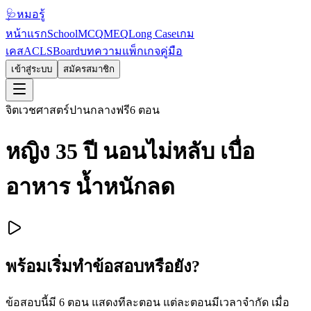
🩺
หมอรู้
หน้าแรก
School
MCQ
MEQ
Long Case
เกม
เคส
ACLS
Board
บทความ
แพ็กเกจ
คู่มือ
เข้าสู่ระบบ
สมัครสมาชิก
จิตเวชศาสตร์
ปานกลาง
ฟรี
6
ตอน
หญิง 35 ปี นอนไม่หลับ เบื่อ
อาหาร น้ำหนักลด
พร้อมเริ่มทำข้อสอบหรือยัง?
ข้อสอบนี้มี
6
ตอน แสดงทีละตอน แต่ละตอนมีเวลาจำกัด เมื่อ