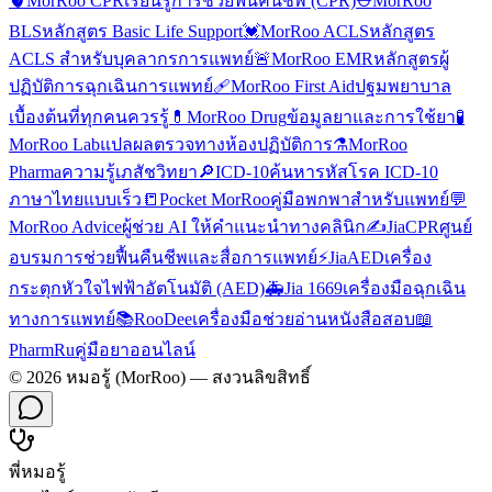
🫀
MorRoo CPR
เรียนรู้การช่วยฟื้นคืนชีพ (CPR)
⛑️
MorRoo
BLS
หลักสูตร Basic Life Support
💓
MorRoo ACLS
หลักสูตร
ACLS สำหรับบุคลากรการแพทย์
🚨
MorRoo EMR
หลักสูตรผู้
ปฏิบัติการฉุกเฉินการแพทย์
🩹
MorRoo First Aid
ปฐมพยาบาล
เบื้องต้นที่ทุกคนควรรู้
💊
MorRoo Drug
ข้อมูลยาและการใช้ยา
🧪
MorRoo Lab
แปลผลตรวจทางห้องปฏิบัติการ
⚗️
MorRoo
Pharma
ความรู้เภสัชวิทยา
🔎
ICD-10
ค้นหารหัสโรค ICD-10
ภาษาไทยแบบเร็ว
📒
Pocket MorRoo
คู่มือพกพาสำหรับแพทย์
💬
MorRoo Advice
ผู้ช่วย AI ให้คำแนะนำทางคลินิก
✍️
JiaCPR
ศูนย์
อบรมการช่วยฟื้นคืนชีพและสื่อการแพทย์
⚡
JiaAED
เครื่อง
กระตุกหัวใจไฟฟ้าอัตโนมัติ (AED)
🚑
Jia 1669
เครื่องมือฉุกเฉิน
ทางการแพทย์
📚
RooDee
เครื่องมือช่วยอ่านหนังสือสอบ
📖
PharmRu
คู่มือยาออนไลน์
©
2026
หมอรู้ (MorRoo) — สงวนลิขสิทธิ์
พี่หมอรู้