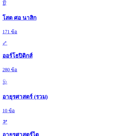
👂
โสต ศอ นาสิก
171
ข้อ
🦴
ออร์โธปิดิกส์
280
ข้อ
🩺
อายุรศาสตร์ (รวม)
10
ข้อ
🫘
อายุรศาสตร์ไต