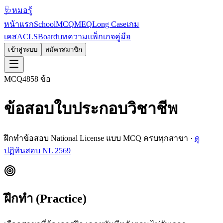
🩺
หมอรู้
หน้าแรก
School
MCQ
MEQ
Long Case
เกม
เคส
ACLS
Board
บทความ
แพ็กเกจ
คู่มือ
เข้าสู่ระบบ
สมัครสมาชิก
MCQ
4858
ข้อ
ข้อสอบใบประกอบวิชาชีพ
ฝึกทำข้อสอบ National License แบบ MCQ ครบทุกสาขา ·
ดู
ปฏิทินสอบ NL 2569
ฝึกทำ (Practice)