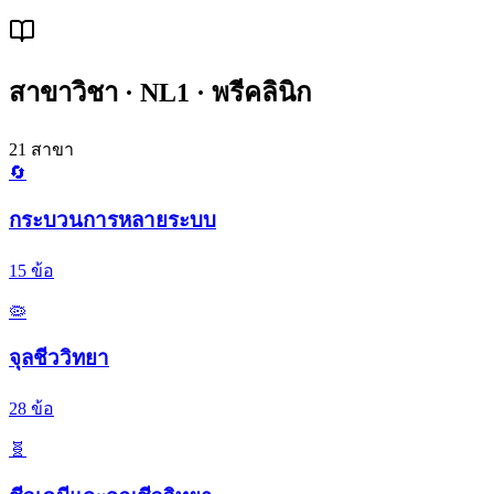
สาขาวิชา ·
NL1 · พรีคลินิก
21
สาขา
🔄
กระบวนการหลายระบบ
15
ข้อ
🦠
จุลชีววิทยา
28
ข้อ
🧬