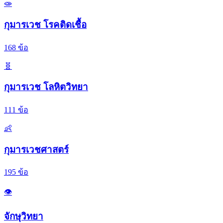
🧫
กุมารเวช โรคติดเชื้อ
168
ข้อ
🧬
กุมารเวช โลหิตวิทยา
111
ข้อ
👶
กุมารเวชศาสตร์
195
ข้อ
👁️
จักษุวิทยา