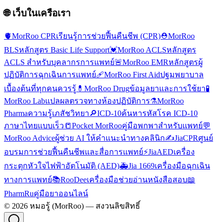
🌐 เว็บในเครือเรา
🫀
MorRoo CPR
เรียนรู้การช่วยฟื้นคืนชีพ (CPR)
⛑️
MorRoo
BLS
หลักสูตร Basic Life Support
💓
MorRoo ACLS
หลักสูตร
ACLS สำหรับบุคลากรการแพทย์
🚨
MorRoo EMR
หลักสูตรผู้
ปฏิบัติการฉุกเฉินการแพทย์
🩹
MorRoo First Aid
ปฐมพยาบาล
เบื้องต้นที่ทุกคนควรรู้
💊
MorRoo Drug
ข้อมูลยาและการใช้ยา
🧪
MorRoo Lab
แปลผลตรวจทางห้องปฏิบัติการ
⚗️
MorRoo
Pharma
ความรู้เภสัชวิทยา
🔎
ICD-10
ค้นหารหัสโรค ICD-10
ภาษาไทยแบบเร็ว
📒
Pocket MorRoo
คู่มือพกพาสำหรับแพทย์
💬
MorRoo Advice
ผู้ช่วย AI ให้คำแนะนำทางคลินิก
✍️
JiaCPR
ศูนย์
อบรมการช่วยฟื้นคืนชีพและสื่อการแพทย์
⚡
JiaAED
เครื่อง
กระตุกหัวใจไฟฟ้าอัตโนมัติ (AED)
🚑
Jia 1669
เครื่องมือฉุกเฉิน
ทางการแพทย์
📚
RooDee
เครื่องมือช่วยอ่านหนังสือสอบ
📖
PharmRu
คู่มือยาออนไลน์
©
2026
หมอรู้ (MorRoo) — สงวนลิขสิทธิ์