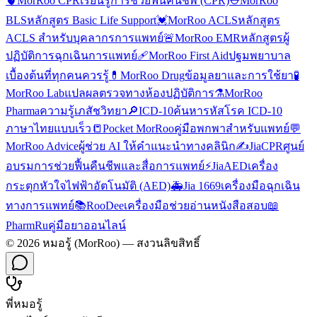
🫀
MorRoo CPR
เรียนรู้การช่วยฟื้นคืนชีพ (CPR)
⛑️
MorRoo
BLS
หลักสูตร Basic Life Support
💓
MorRoo ACLS
หลักสูตร
ACLS สำหรับบุคลากรการแพทย์
🚨
MorRoo EMR
หลักสูตรผู้
ปฏิบัติการฉุกเฉินการแพทย์
🩹
MorRoo First Aid
ปฐมพยาบาล
เบื้องต้นที่ทุกคนควรรู้
💊
MorRoo Drug
ข้อมูลยาและการใช้ยา
🧪
MorRoo Lab
แปลผลตรวจทางห้องปฏิบัติการ
⚗️
MorRoo
Pharma
ความรู้เภสัชวิทยา
🔎
ICD-10
ค้นหารหัสโรค ICD-10
ภาษาไทยแบบเร็ว
📒
Pocket MorRoo
คู่มือพกพาสำหรับแพทย์
💬
MorRoo Advice
ผู้ช่วย AI ให้คำแนะนำทางคลินิก
✍️
JiaCPR
ศูนย์
อบรมการช่วยฟื้นคืนชีพและสื่อการแพทย์
⚡
JiaAED
เครื่อง
กระตุกหัวใจไฟฟ้าอัตโนมัติ (AED)
🚑
Jia 1669
เครื่องมือฉุกเฉิน
ทางการแพทย์
📚
RooDee
เครื่องมือช่วยอ่านหนังสือสอบ
📖
PharmRu
คู่มือยาออนไลน์
©
2026
หมอรู้ (MorRoo) — สงวนลิขสิทธิ์
พี่หมอรู้