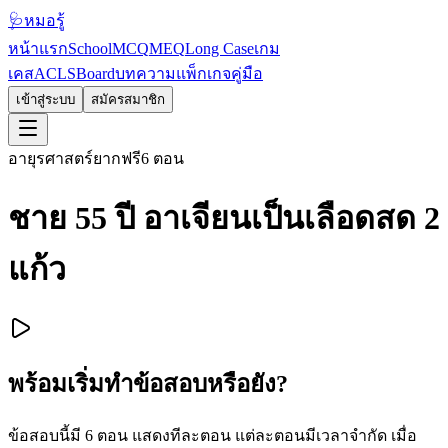
🩺
หมอรู้
หน้าแรก
School
MCQ
MEQ
Long Case
เกม
เคส
ACLS
Board
บทความ
แพ็กเกจ
คู่มือ
เข้าสู่ระบบ
สมัครสมาชิก
อายุรศาสตร์
ยาก
ฟรี
6
ตอน
ชาย 55 ปี อาเจียนเป็นเลือดสด 2
แก้ว
พร้อมเริ่มทำข้อสอบหรือยัง?
ข้อสอบนี้มี
6
ตอน แสดงทีละตอน แต่ละตอนมีเวลาจำกัด เมื่อ