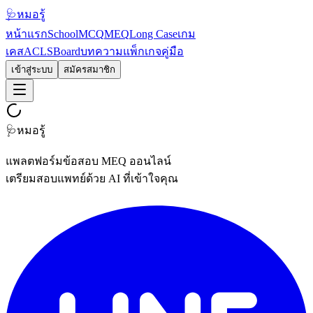
🩺
หมอรู้
หน้าแรก
School
MCQ
MEQ
Long Case
เกม
เคส
ACLS
Board
บทความ
แพ็กเกจ
คู่มือ
เข้าสู่ระบบ
สมัครสมาชิก
🩺
หมอรู้
แพลตฟอร์มข้อสอบ MEQ ออนไลน์
เตรียมสอบแพทย์ด้วย AI ที่เข้าใจคุณ