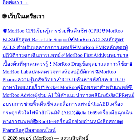
ติดต่อเรา →
🌐 เว็บในเครือเรา
🫀
MorRoo CPR
เรียนรู้การช่วยฟื้นคืนชีพ (CPR)
⛑️
MorRoo
BLS
หลักสูตร Basic Life Support
💓
MorRoo ACLS
หลักสูตร
ACLS สำหรับบุคลากรการแพทย์
🚨
MorRoo EMR
หลักสูตรผู้
ปฏิบัติการฉุกเฉินการแพทย์
🩹
MorRoo First Aid
ปฐมพยาบาล
เบื้องต้นที่ทุกคนควรรู้
💊
MorRoo Drug
ข้อมูลยาและการใช้ยา
🧪
MorRoo Lab
แปลผลตรวจทางห้องปฏิบัติการ
⚗️
MorRoo
Pharma
ความรู้เภสัชวิทยา
🔎
ICD-10
ค้นหารหัสโรค ICD-10
ภาษาไทยแบบเร็ว
📒
Pocket MorRoo
คู่มือพกพาสำหรับแพทย์
💬
MorRoo Advice
ผู้ช่วย AI ให้คำแนะนำทางคลินิก
✍️
JiaCPR
ศูนย์
อบรมการช่วยฟื้นคืนชีพและสื่อการแพทย์
⚡
JiaAED
เครื่อง
กระตุกหัวใจไฟฟ้าอัตโนมัติ (AED)
🚑
Jia 1669
เครื่องมือฉุกเฉิน
ทางการแพทย์
📚
RooDee
เครื่องมือช่วยอ่านหนังสือสอบ
📖
PharmRu
คู่มือยาออนไลน์
©
2026
หมอรู้ (MorRoo) — สงวนลิขสิทธิ์